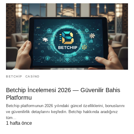
BETCHIP
CASINO
Betchip İncelemesi 2026 — Güvenilir Bahis
Platformu
Betchip platformunun 2026 yılındaki güncel özelliklerini, bonuslarını
ve güvenilirlik detaylarını keşfedin. Betchip hakkında aradığınız
tüm…
1 hafta önce