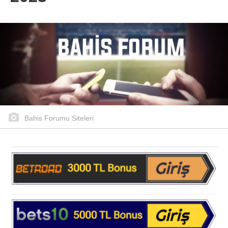
Bahis Forumu Siteleri