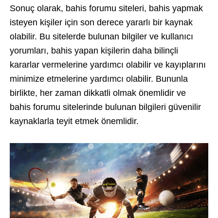
Sonuç olarak, bahis forumu siteleri, bahis yapmak
isteyen kişiler için son derece yararlı bir kaynak
olabilir. Bu sitelerde bulunan bilgiler ve kullanıcı
yorumları, bahis yapan kişilerin daha bilinçli
kararlar vermelerine yardımcı olabilir ve kayıplarını
minimize etmelerine yardımcı olabilir. Bununla
birlikte, her zaman dikkatli olmak önemlidir ve
bahis forumu sitelerinde bulunan bilgileri güvenilir
kaynaklarla teyit etmek önemlidir.