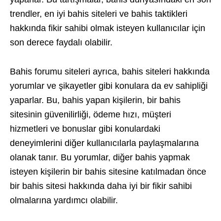
trendler, en iyi bahis siteleri ve bahis taktikleri
hakkında fikir sahibi olmak isteyen kullanıcılar için
son derece faydalı olabilir.
Bahis forumu siteleri ayrıca, bahis siteleri hakkında
yorumlar ve şikayetler gibi konulara da ev sahipliği
yaparlar. Bu, bahis yapan kişilerin, bir bahis
sitesinin güvenilirliği, ödeme hızı, müşteri
hizmetleri ve bonuslar gibi konulardaki
deneyimlerini diğer kullanıcılarla paylaşmalarına
olanak tanır. Bu yorumlar, diğer bahis yapmak
isteyen kişilerin bir bahis sitesine katılmadan önce
bir bahis sitesi hakkında daha iyi bir fikir sahibi
olmalarına yardımcı olabilir.