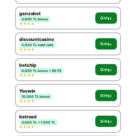
genzobet
›
Giriş
4.000 TL bonus
★★★★
discountcasino
›
Giriş
5.000 TL nakit iade
★★★★
betchip
›
Giriş
6.000 TL bonus + 80 FS
★★★★
Youwin
›
Giriş
10.000 TL bonus
★★★★
betroad
›
Giriş
4.000 TL + 1.000 TL
★★★★