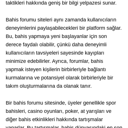
taktikleri hakkında geniş bir bilgi yelpazesi sunar.
Bahis forumu siteleri aynı zamanda kullanıcıların
deneyimlerini paylaşabilecekleri bir platform sağlar.
Bu, bahis yapmaya yeni başlayanlar için son
derece faydalı olabilir, çünkü daha deneyimli
kullanıcıların tavsiyeleri sayesinde kayıpları
minimize edebilirler. Ayrıca, forumlar, bahis
yapmak isteyen kişilerin birbirleriyle bağlantı
kurmalarına ve potansiyel olarak birbirleriyle bir
takım oluşturmalarına da olanak tanır.
Bir bahis forumu sitesinde, üyeler genellikle spor
bahisleri, casino oyunları, poker, at yarışları ve
diğer bahis etkinlikleri hakkında tartışmalar
yaparlar. Bu tartışmalar, bahis dünyasındaki en son