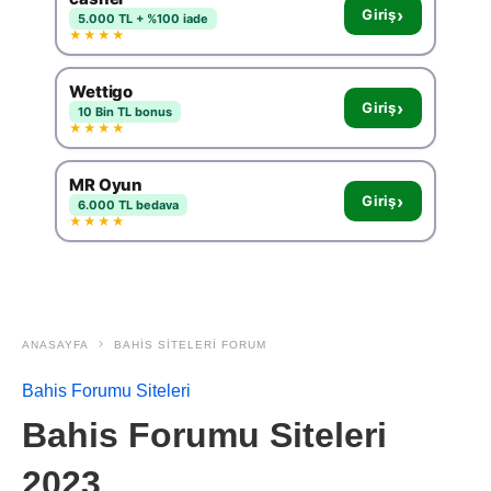
›
Giriş
5.000 TL + %100 iade
★★★★
Wettigo
›
Giriş
10 Bin TL bonus
★★★★
MR Oyun
›
Giriş
6.000 TL bedava
★★★★
ANASAYFA
BAHIS SITELERI FORUM
Bahis Forumu Siteleri
Bahis Forumu Siteleri
2023