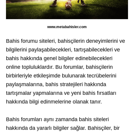
www.metabahisler.com
Bahis forumu siteleri, bahisçilerin deneyimlerini ve
bilgilerini paylaşabilecekleri, tartışabilecekleri ve
bahis hakkında genel bilgiler edinebilecekleri
online topluluklardır. Bu forumlar, bahisçilerin
birbirleriyle etkileşimde bulunarak tecrübelerini
paylaşmalarına, bahis stratejileri hakkında
tartışmalar yapmalarına ve yeni bahis fırsatları
hakkında bilgi edinmelerine olanak tanır.
Bahis forumları aynı zamanda bahis siteleri
hakkında da yararlı bilgiler sağlar. Bahisçiler, bir