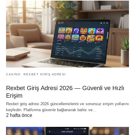
CASINO
REXBET GIRIŞ ADRESI
Rexbet Giriş Adresi 2026 — Güvenli ve Hızlı
Erişim
Rexbet giriş adresi 2026 güncellemelerini ve sorunsuz erişim yollarını
keşfedin. Platforma güvenle bağlanarak bahis ve…
2 hafta önce