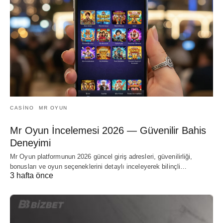
CASINO
MR OYUN
Mr Oyun İncelemesi 2026 — Güvenilir Bahis
Deneyimi
Mr Oyun platformunun 2026 güncel giriş adresleri, güvenilirliği,
bonusları ve oyun seçeneklerini detaylı inceleyerek bilinçli…
3 hafta önce