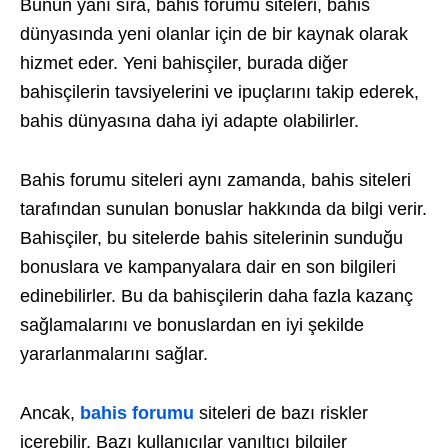
Bunun yanı sıra, bahis forumu siteleri, bahis
dünyasında yeni olanlar için de bir kaynak olarak
hizmet eder. Yeni bahisçiler, burada diğer
bahisçilerin tavsiyelerini ve ipuçlarını takip ederek,
bahis dünyasına daha iyi adapte olabilirler.
Bahis forumu siteleri aynı zamanda, bahis siteleri
tarafından sunulan bonuslar hakkında da bilgi verir.
Bahisçiler, bu sitelerde bahis sitelerinin sunduğu
bonuslara ve kampanyalara dair en son bilgileri
edinebilirler. Bu da bahisçilerin daha fazla kazanç
sağlamalarını ve bonuslardan en iyi şekilde
yararlanmalarını sağlar.
Ancak,
bahis forumu
siteleri de bazı riskler
içerebilir. Bazı kullanıcılar yanıltıcı bilgiler