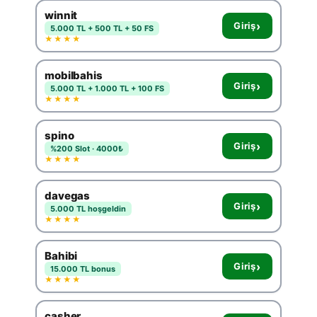
winnit
›
Giriş
5.000 TL + 500 TL + 50 FS
★★★★
mobilbahis
›
Giriş
5.000 TL + 1.000 TL + 100 FS
★★★★
spino
›
Giriş
%200 Slot · 4000₺
★★★★
davegas
›
Giriş
5.000 TL hoşgeldin
★★★★
Bahibi
›
Giriş
15.000 TL bonus
★★★★
casher