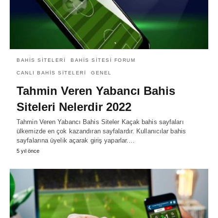
BAHIS SITELERI
BAHIS SITESI FORUM
CANLI BAHIS SITELERI
GENEL
Tahmin Veren Yabancı Bahis
Siteleri Nelerdir 2022
Tahmin Veren Yabancı Bahis Siteler Kaçak bahis sayfaları
ülkemizde en çok kazandıran sayfalardır. Kullanıcılar bahis
sayfalarına üyelik açarak giriş yaparlar.…
5 yıl önce