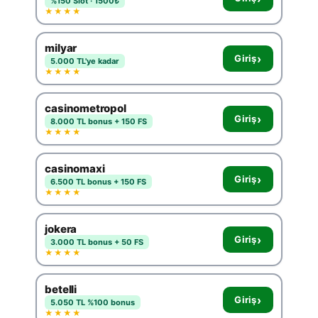
%150 Slot · 1500₺
★★★★
milyar
›
Giriş
5.000 TL'ye kadar
★★★★
casinometropol
›
Giriş
8.000 TL bonus + 150 FS
★★★★
casinomaxi
›
Giriş
6.500 TL bonus + 150 FS
★★★★
jokera
›
Giriş
3.000 TL bonus + 50 FS
★★★★
betelli
›
Giriş
5.050 TL %100 bonus
★★★★