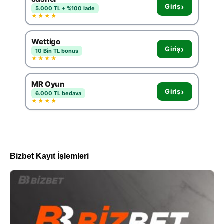
›
Giriş
5.000 TL + %100 iade
★★★★
Wettigo
›
Giriş
10 Bin TL bonus
★★★★
MR Oyun
›
Giriş
6.000 TL bedava
★★★★
Bizbet Kayıt İşlemleri