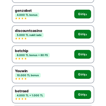
genzobet
›
Giriş
4.000 TL bonus
★★★★
discountcasino
›
Giriş
5.000 TL nakit iade
★★★★
betchip
›
Giriş
6.000 TL bonus + 80 FS
★★★★
Youwin
›
Giriş
10.000 TL bonus
★★★★
betroad
›
Giriş
4.000 TL + 1.000 TL
★★★★