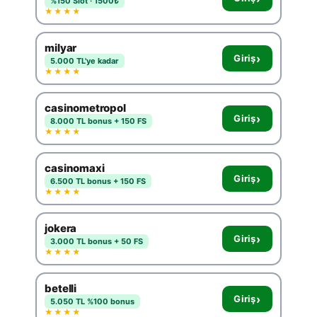
%150 Slot · 1500₺
★★★★
milyar
›
Giriş
5.000 TL'ye kadar
★★★★
casinometropol
›
Giriş
8.000 TL bonus + 150 FS
★★★★
casinomaxi
›
Giriş
6.500 TL bonus + 150 FS
★★★★
jokera
›
Giriş
3.000 TL bonus + 50 FS
★★★★
betelli
›
Giriş
5.050 TL %100 bonus
★★★★