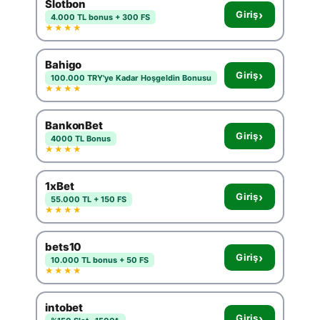
Slotbon
›
Giriş
4.000 TL bonus + 300 FS
★★★★
Bahigo
›
Giriş
100.000 TRY'ye Kadar Hoşgeldin Bonusu
★★★★
BankonBet
›
Giriş
4000 TL Bonus
★★★★
1xBet
›
Giriş
55.000 TL + 150 FS
★★★★
bets10
›
Giriş
10.000 TL bonus + 50 FS
★★★★
intobet
›
Giriş