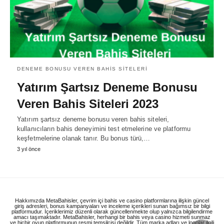
DENEME BONUSU VEREN BAHIS SITELERI
Yatırım Şartsız Deneme Bonusu
Veren Bahis Siteleri 2023
Yatırım şartsız deneme bonusu veren bahis siteleri,
kullanıcıların bahis deneyimini test etmelerine ve platformu
keşfetmelerine olanak tanır. Bu bonus türü,…
3 yıl önce
Hakkımızda MetaBahisler, çevrim içi bahis ve casino platformlarına ilişkin güncel
giriş adresleri, bonus kampanyaları ve inceleme içerikleri sunan bağımsız bir bilgi
platformudur. İçeriklerimiz düzenli olarak güncellenmekte olup yalnızca bilgilendirme
amacı taşımaktadır. MetaBahisler, herhangi bir bahis veya casino hizmeti sunmaz
ve hiçbir oyun platformunun resmi temsilcisi değildir. Tüm marka adları ve logolar ilgili