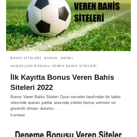
BAHIS SITELERI
BONUS
GENEL
HOŞGELDIN BONUSU VEREN BAHIS SITELERI
İlk Kayıtta Bonus Veren Bahis
Siteleri 2022
Bonus Veren Bahis Siteleri Oyun severler tarafından bir bahis
sitesinde aranan şartlar arasında sitenin bonus vermesi ve
güvenilir olması durumu…
5 yıl önce