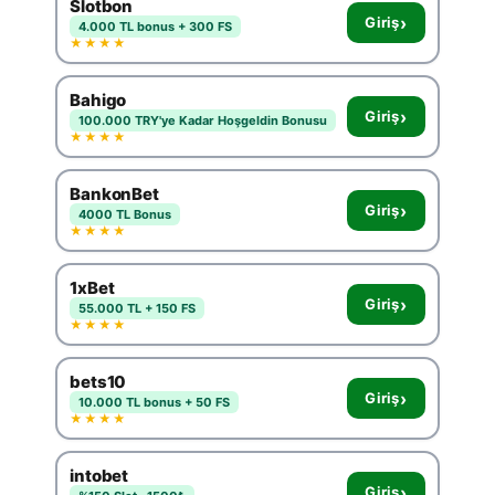
Slotbon
›
Giriş
4.000 TL bonus + 300 FS
★★★★
Bahigo
›
Giriş
100.000 TRY'ye Kadar Hoşgeldin Bonusu
★★★★
BankonBet
›
Giriş
4000 TL Bonus
★★★★
1xBet
›
Giriş
55.000 TL + 150 FS
★★★★
bets10
›
Giriş
10.000 TL bonus + 50 FS
★★★★
intobet
›
Giriş