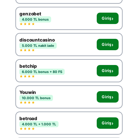
genzobet
›
Giriş
4.000 TL bonus
★★★★
discountcasino
›
Giriş
5.000 TL nakit iade
★★★★
betchip
›
Giriş
6.000 TL bonus + 80 FS
★★★★
Youwin
›
Giriş
10.000 TL bonus
★★★★
betroad
›
Giriş
4.000 TL + 1.000 TL
★★★★