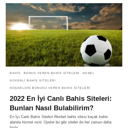
BAHIS
BONUS VEREN BAHIS SITELERI
GENEL
GÜVENLI BAHIS SITELERI
HOŞGELDIN BONUSU VEREN BAHIS SITELERI
2022 En İyi Canlı Bahis Siteleri:
Bunları Nasıl Bulabilirim?
En İyi Canlı Bahis Siteleri Rexbet bahis sitesi kaçak bahis
alanda hizmet verir. Üyeler bu gibi siteler de her zaman daha
fazla…