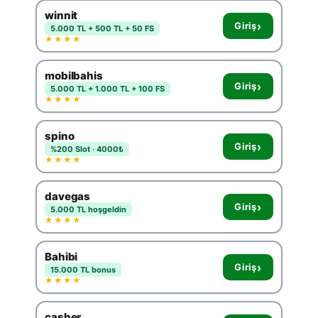
winnit
›
Giriş
5.000 TL + 500 TL + 50 FS
★★★★
mobilbahis
›
Giriş
5.000 TL + 1.000 TL + 100 FS
★★★★
spino
›
Giriş
%200 Slot · 4000₺
★★★★
davegas
›
Giriş
5.000 TL hoşgeldin
★★★★
Bahibi
›
Giriş
15.000 TL bonus
★★★★
casher