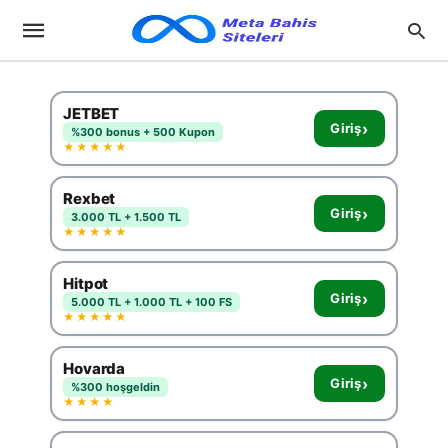
JETBET
›
Giriş
%300 bonus + 500 Kupon
★★★★★
Rexbet
›
Giriş
3.000 TL + 1.500 TL
★★★★★
Hitpot
›
Giriş
5.000 TL + 1.000 TL + 100 FS
★★★★★
Hovarda
›
Giriş
%300 hoşgeldin
★★★★