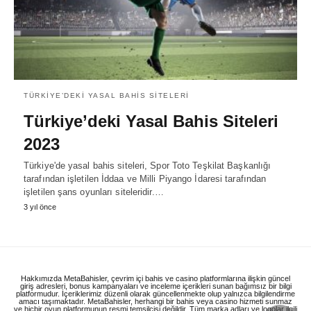
TÜRKIYE’DEKI YASAL BAHIS SITELERI
Türkiye’deki Yasal Bahis Siteleri
2023
Türkiye'de yasal bahis siteleri, Spor Toto Teşkilat Başkanlığı
tarafından işletilen İddaa ve Milli Piyango İdaresi tarafından
işletilen şans oyunları siteleridir.…
3 yıl önce
Hakkımızda MetaBahisler, çevrim içi bahis ve casino platformlarına ilişkin güncel
giriş adresleri, bonus kampanyaları ve inceleme içerikleri sunan bağımsız bir bilgi
platformudur. İçeriklerimiz düzenli olarak güncellenmekte olup yalnızca bilgilendirme
amacı taşımaktadır. MetaBahisler, herhangi bir bahis veya casino hizmeti sunmaz
ve hiçbir oyun platformunun resmi temsilcisi değildir. Tüm marka adları ve logolar ilgili