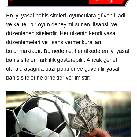
En iyi yasal bahis siteleri, oyunculara güvenli, adil
ve kaliteli bir oyun deneyimi sunan, lisanslı ve
düzenlenen sitelerdir. Her ülkenin kendi yasal
düzenlemeleri ve lisans verme kuralları
bulunmaktadır. Bu nedenle, her ülkede en iyi yasal
bahis siteleri farklılık gösterebilir. Ancak genel
olarak, aşağıda bazı popüler ve güvenilir yasal
bahis sitelerine örnekler verilmiştir: