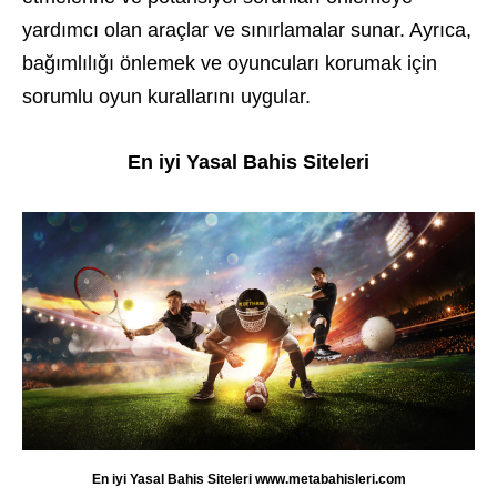
yardımcı olan araçlar ve sınırlamalar sunar. Ayrıca,
bağımlılığı önlemek ve oyuncuları korumak için
sorumlu oyun kurallarını uygular.
En iyi Yasal Bahis Siteleri
En iyi Yasal Bahis Siteleri www.metabahisleri.com