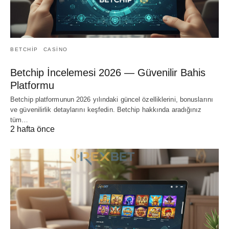
BETCHIP
CASINO
Betchip İncelemesi 2026 — Güvenilir Bahis
Platformu
Betchip platformunun 2026 yılındaki güncel özelliklerini, bonuslarını
ve güvenilirlik detaylarını keşfedin. Betchip hakkında aradığınız
tüm…
2 hafta önce