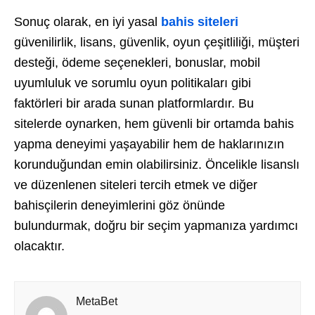
Sonuç olarak, en iyi yasal
bahis siteleri
güvenilirlik, lisans, güvenlik, oyun çeşitliliği, müşteri
desteği, ödeme seçenekleri, bonuslar, mobil
uyumluluk ve sorumlu oyun politikaları gibi
faktörleri bir arada sunan platformlardır. Bu
sitelerde oynarken, hem güvenli bir ortamda bahis
yapma deneyimi yaşayabilir hem de haklarınızın
korunduğundan emin olabilirsiniz. Öncelikle lisanslı
ve düzenlenen siteleri tercih etmek ve diğer
bahisçilerin deneyimlerini göz önünde
bulundurmak, doğru bir seçim yapmanıza yardımcı
olacaktır.
MetaBet