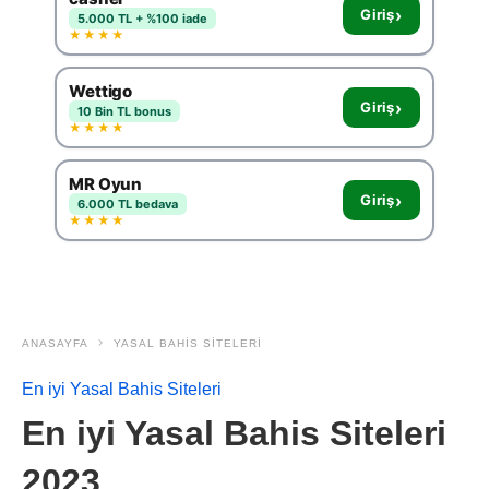
›
Giriş
5.000 TL + %100 iade
★★★★
Wettigo
›
Giriş
10 Bin TL bonus
★★★★
MR Oyun
›
Giriş
6.000 TL bedava
★★★★
ANASAYFA
YASAL BAHIS SITELERI
En iyi Yasal Bahis Siteleri
En iyi Yasal Bahis Siteleri
2023