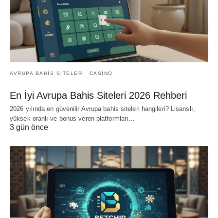
AVRUPA BAHIS SITELERI
CASINO
En İyi Avrupa Bahis Siteleri 2026 Rehberi
2026 yılında en güvenilir Avrupa bahis siteleri hangileri? Lisanslı,
yüksek oranlı ve bonus veren platformları…
3 gün önce