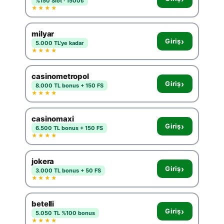
%150 Slot · 1500₺
★★★★
milyar
›
Giriş
5.000 TL'ye kadar
★★★★
casinometropol
›
Giriş
8.000 TL bonus + 150 FS
★★★★
casinomaxi
›
Giriş
6.500 TL bonus + 150 FS
★★★★
jokera
›
Giriş
3.000 TL bonus + 50 FS
★★★★
betelli
›
Giriş
5.050 TL %100 bonus
★★★★