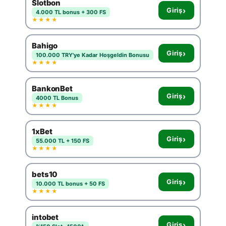
Slotbon
›
Giriş
4.000 TL bonus + 300 FS
★★★★
Bahigo
›
Giriş
100.000 TRY'ye Kadar Hoşgeldin Bonusu
★★★★
BankonBet
›
Giriş
4000 TL Bonus
★★★★
1xBet
›
Giriş
55.000 TL + 150 FS
★★★★
bets10
›
Giriş
10.000 TL bonus + 50 FS
★★★★
intobet
›
Giriş