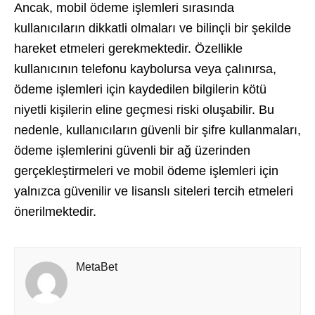
Ancak, mobil ödeme işlemleri sırasında
kullanıcıların dikkatli olmaları ve bilinçli bir şekilde
hareket etmeleri gerekmektedir. Özellikle
kullanıcının telefonu kaybolursa veya çalınırsa,
ödeme işlemleri için kaydedilen bilgilerin kötü
niyetli kişilerin eline geçmesi riski oluşabilir. Bu
nedenle, kullanıcıların güvenli bir şifre kullanmaları,
ödeme işlemlerini güvenli bir ağ üzerinden
gerçekleştirmeleri ve mobil ödeme işlemleri için
yalnızca güvenilir ve lisanslı siteleri tercih etmeleri
önerilmektedir.
MetaBet