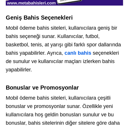
Geniş Bahis Seçenekleri
Mobil ödeme bahis siteleri, kullanıcılara geniş bir
bahis seçeneği sunar. Kullanıcılar, futbol,
basketbol, tenis, at yarışı gibi farklı spor dallarında
bahis yapabilirler. Ayrıca,
canlı bahis
seçenekleri
de sunulur ve kullanıcılar maçları izlerken bahis
yapabilirler.
Bonuslar ve Promosyonlar
Mobil ödeme bahis siteleri, kullanıcılara çeşitli
bonuslar ve promosyonlar sunar. Özellikle yeni
kullanıcılara hoş geldin bonusları sunulur ve bu
bonuslar, bahis sitelerinin diğer sitelere göre daha