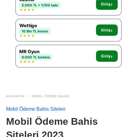
›
Giriş
5.000 TL + %100 iade
★★★★
Wettigo
›
Giriş
10 Bin TL bonus
★★★★
MR Oyun
›
Giriş
6.000 TL bedava
★★★★
ANASAYFA
MOBIL ÖDEME BAHIS
Mobil Ödeme Bahis Siteleri
Mobil Ödeme Bahis
Siteleri 2023