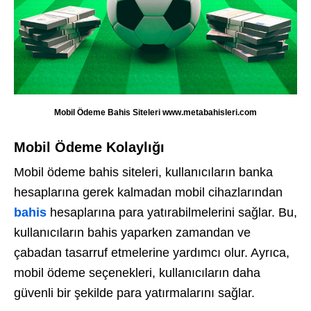
Mobil Ödeme Bahis Siteleri www.metabahisleri.com
Mobil Ödeme Kolaylığı
Mobil ödeme bahis siteleri, kullanıcıların banka
hesaplarına gerek kalmadan mobil cihazlarından
bahis
hesaplarına para yatırabilmelerini sağlar. Bu,
kullanıcıların bahis yaparken zamandan ve
çabadan tasarruf etmelerine yardımcı olur. Ayrıca,
mobil ödeme seçenekleri, kullanıcıların daha
güvenli bir şekilde para yatırmalarını sağlar.