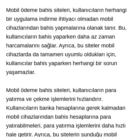
Mobil ödeme bahis siteleri, kullanıcıların herhangi
bir uygulama indirme ihtiyacı olmadan mobil
cihazlarından bahis yapmalarına olanak tanır. Bu,
kullanıcıların bahis yaparken daha az zaman
harcamalarını sağlar. Ayrıca, bu siteler mobil
cihazlarda da tamamen uyumlu oldukları için,
kullanıcılar bahis yaparken herhangi bir sorun
yaşamazlar.
Mobil ödeme bahis siteleri, kullanıcıların para
yatırma ve çekme işlemlerini hızlandırır.
Kullanıcıların banka hesaplarına gerek kalmadan
mobil cihazlarından bahis hesaplarına para
yatırabilmeleri, para yatırma işlemlerini daha hızlı
hale getirir. Ayrıca, bu sitelerin sunduğu mobil