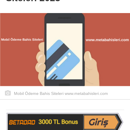
Mobil Ödeme Bahis Siteleri www.metabahisleri.com