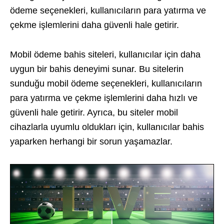
ödeme seçenekleri, kullanıcıların para yatırma ve
çekme işlemlerini daha güvenli hale getirir.
Mobil ödeme bahis siteleri, kullanıcılar için daha
uygun bir bahis deneyimi sunar. Bu sitelerin
sunduğu mobil ödeme seçenekleri, kullanıcıların
para yatırma ve çekme işlemlerini daha hızlı ve
güvenli hale getirir. Ayrıca, bu siteler mobil
cihazlarla uyumlu oldukları için, kullanıcılar bahis
yaparken herhangi bir sorun yaşamazlar.