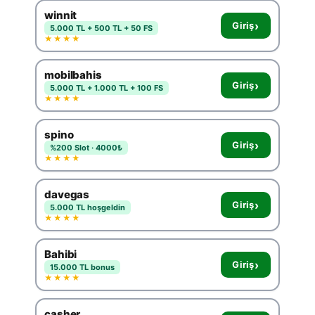
winnit
›
Giriş
5.000 TL + 500 TL + 50 FS
★★★★
mobilbahis
›
Giriş
5.000 TL + 1.000 TL + 100 FS
★★★★
spino
›
Giriş
%200 Slot · 4000₺
★★★★
davegas
›
Giriş
5.000 TL hoşgeldin
★★★★
Bahibi
›
Giriş
15.000 TL bonus
★★★★
casher