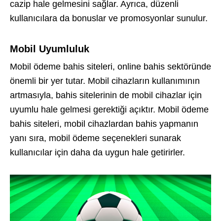
cazip hale gelmesini sağlar. Ayrıca, düzenli
kullanıcılara da bonuslar ve promosyonlar sunulur.
Mobil Uyumluluk
Mobil ödeme bahis siteleri, online bahis sektöründe
önemli bir yer tutar. Mobil cihazların kullanımının
artmasıyla, bahis sitelerinin de mobil cihazlar için
uyumlu hale gelmesi gerektiği açıktır. Mobil ödeme
bahis siteleri, mobil cihazlardan bahis yapmanın
yanı sıra, mobil ödeme seçenekleri sunarak
kullanıcılar için daha da uygun hale getirirler.