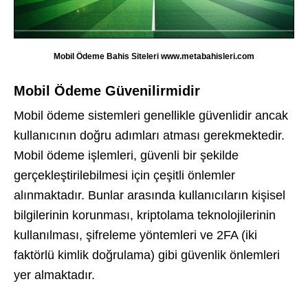
Mobil Ödeme Bahis Siteleri www.metabahisleri.com
Mobil Ödeme Güvenilirmidir
Mobil ödeme sistemleri genellikle güvenlidir ancak
kullanıcının doğru adımları atması gerekmektedir.
Mobil ödeme işlemleri, güvenli bir şekilde
gerçekleştirilebilmesi için çeşitli önlemler
alınmaktadır. Bunlar arasında kullanıcıların kişisel
bilgilerinin korunması, kriptolama teknolojilerinin
kullanılması, şifreleme yöntemleri ve 2FA (iki
faktörlü kimlik doğrulama) gibi güvenlik önlemleri
yer almaktadır.