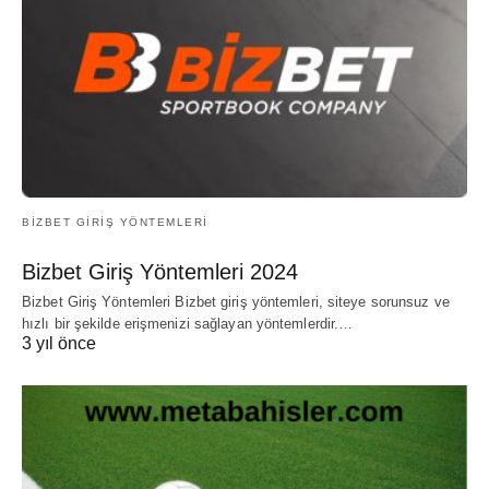
BIZBET GIRIŞ YÖNTEMLERI
Bizbet Giriş Yöntemleri 2024
Bizbet Giriş Yöntemleri Bizbet giriş yöntemleri, siteye sorunsuz ve
hızlı bir şekilde erişmenizi sağlayan yöntemlerdir.…
3 yıl önce