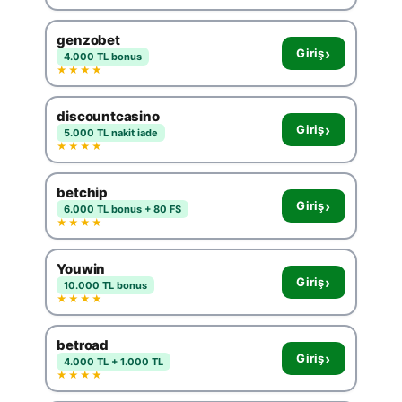
genzobet
›
Giriş
4.000 TL bonus
★★★★
discountcasino
›
Giriş
5.000 TL nakit iade
★★★★
betchip
›
Giriş
6.000 TL bonus + 80 FS
★★★★
Youwin
›
Giriş
10.000 TL bonus
★★★★
betroad
›
Giriş
4.000 TL + 1.000 TL
★★★★