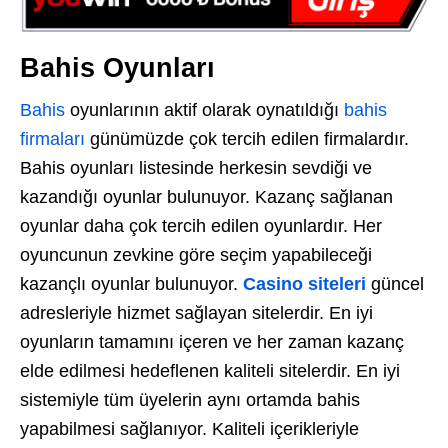
Bahis Oyunları
Bahis
oyunlarının aktif olarak oynatıldığı
bahis
firmaları
günümüzde çok tercih edilen firmalardır.
Bahis oyunları listesinde herkesin sevdiği ve
kazandığı oyunlar bulunuyor. Kazanç sağlanan
oyunlar daha çok tercih edilen oyunlardır. Her
oyuncunun zevkine göre seçim yapabileceği
kazançlı oyunlar bulunuyor.
Casino siteleri
güncel
adresleriyle hizmet sağlayan sitelerdir. En iyi
oyunların tamamını içeren ve her zaman kazanç
elde edilmesi hedeflenen kaliteli sitelerdir. En iyi
sistemiyle tüm üyelerin aynı ortamda bahis
yapabilmesi sağlanıyor. Kaliteli içerikleriyle