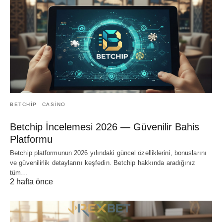
BETCHIP
CASINO
Betchip İncelemesi 2026 — Güvenilir Bahis
Platformu
Betchip platformunun 2026 yılındaki güncel özelliklerini, bonuslarını
ve güvenilirlik detaylarını keşfedin. Betchip hakkında aradığınız
tüm…
2 hafta önce