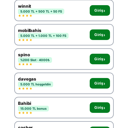
winnit
›
Giriş
5.000 TL + 500 TL + 50 FS
★★★★
mobilbahis
›
Giriş
5.000 TL + 1.000 TL + 100 FS
★★★★
spino
›
Giriş
%200 Slot · 4000₺
★★★★
davegas
›
Giriş
5.000 TL hoşgeldin
★★★★
Bahibi
›
Giriş
15.000 TL bonus
★★★★
casher