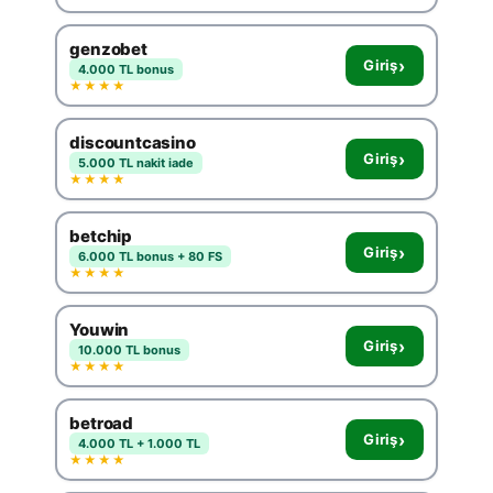
genzobet
›
Giriş
4.000 TL bonus
★★★★
discountcasino
›
Giriş
5.000 TL nakit iade
★★★★
betchip
›
Giriş
6.000 TL bonus + 80 FS
★★★★
Youwin
›
Giriş
10.000 TL bonus
★★★★
betroad
›
Giriş
4.000 TL + 1.000 TL
★★★★