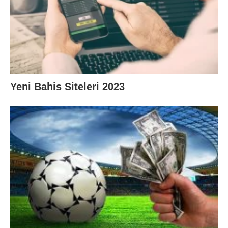
Yeni Bahis Siteleri 2023