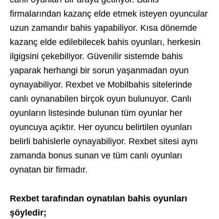
firmalarından kazanç elde etmek isteyen oyuncular
uzun zamandır bahis yapabiliyor. Kısa dönemde
kazanç elde edilebilecek bahis oyunları, herkesin
ilgigsini çekebiliyor. Güvenilir sistemde bahis
yaparak herhangi bir sorun yaşanmadan oyun
oynayabiliyor. Rexbet ve Mobilbahis sitelerinde
canlı oynanabilen birçok oyun bulunuyor. Canlı
oyunların listesinde bulunan tüm oyunlar her
oyuncuya açıktır. Her oyuncu belirtilen oyunları
belirli bahislerle oynayabiliyor. Rexbet sitesi aynı
zamanda bonus sunan ve tüm canlı oyunları
oynatan bir firmadır.
Rexbet tarafından oynatılan bahis oyunları
şöyledir;