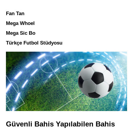
Fan Tan
Mega Whoel
Mega Sic Bo
Türkçe Futbol Stüdyosu
Güvenli Bahis Yapılabilen Bahis