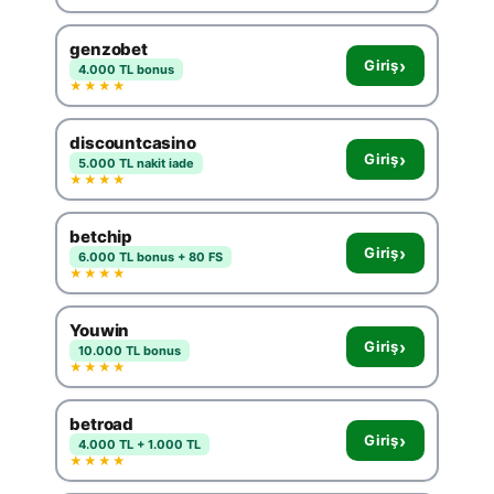
genzobet
›
Giriş
4.000 TL bonus
★★★★
discountcasino
›
Giriş
5.000 TL nakit iade
★★★★
betchip
›
Giriş
6.000 TL bonus + 80 FS
★★★★
Youwin
›
Giriş
10.000 TL bonus
★★★★
betroad
›
Giriş
4.000 TL + 1.000 TL
★★★★