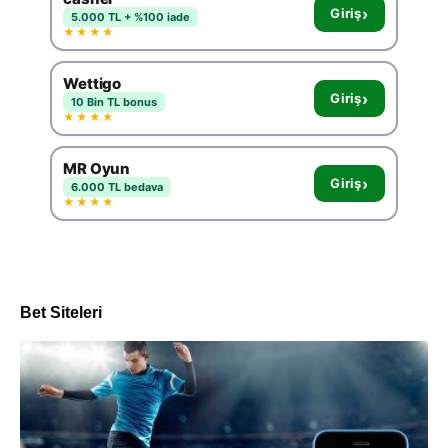
›
Giriş
5.000 TL + %100 iade
★★★★
Wettigo
›
Giriş
10 Bin TL bonus
★★★★
MR Oyun
›
Giriş
6.000 TL bedava
★★★★
Bet Siteleri