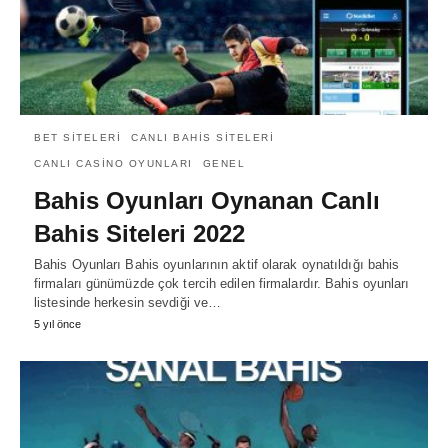
BET SITELERI
CANLI BAHIS SITELERI
CANLI CASINO OYUNLARI
GENEL
Bahis Oyunları Oynanan Canlı
Bahis Siteleri 2022
Bahis Oyunları Bahis oyunlarının aktif olarak oynatıldığı bahis
firmaları günümüzde çok tercih edilen firmalardır. Bahis oyunları
listesinde herkesin sevdiği ve…
5 yıl önce