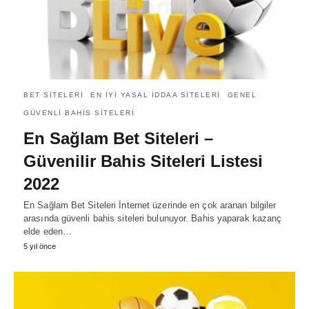
BET SITELERI
EN İYI YASAL İDDAA SITELERI
GENEL
GÜVENLI BAHIS SITELERI
En Sağlam Bet Siteleri –
Güvenilir Bahis Siteleri Listesi
2022
En Sağlam Bet Siteleri İnternet üzerinde en çok aranan bilgiler
arasında güvenli bahis siteleri bulunuyor. Bahis yaparak kazanç
elde eden…
5 yıl önce