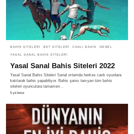
BAHIS SITELERI
BET SITELERI
CANLI BAHIS
GENEL
YASAL SANAL BAHIS SITELERI
Yasal Sanal Bahis Siteleri 2022
Yasal Sanal Bahis Siteleri Sanal ortamda herkes canlı oyunlara
katılarak bahis yapabiliyor. Bahis şansı tanıyan tüm bahis
siteleri oyunculara tamamen…
5 yıl önce