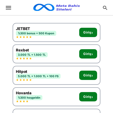
JETBET
›
Giriş
%300 bonus + 500 Kupon
★★★★★
Rexbet
›
Giriş
3.000 TL + 1.500 TL
★★★★★
Hitpot
›
Giriş
5.000 TL + 1.000 TL + 100 FS
★★★★★
Hovarda
›
Giriş
%300 hoşgeldin
★★★★