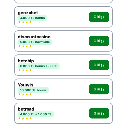
genzobet
›
Giriş
4.000 TL bonus
★★★★
discountcasino
›
Giriş
5.000 TL nakit iade
★★★★
betchip
›
Giriş
6.000 TL bonus + 80 FS
★★★★
Youwin
›
Giriş
10.000 TL bonus
★★★★
betroad
›
Giriş
4.000 TL + 1.000 TL
★★★★