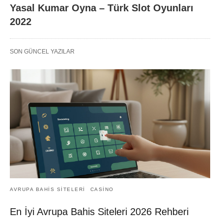
Yasal Kumar Oyna – Türk Slot Oyunları
2022
SON GÜNCEL YAZILAR
AVRUPA BAHIS SITELERI
CASINO
En İyi Avrupa Bahis Siteleri 2026 Rehberi