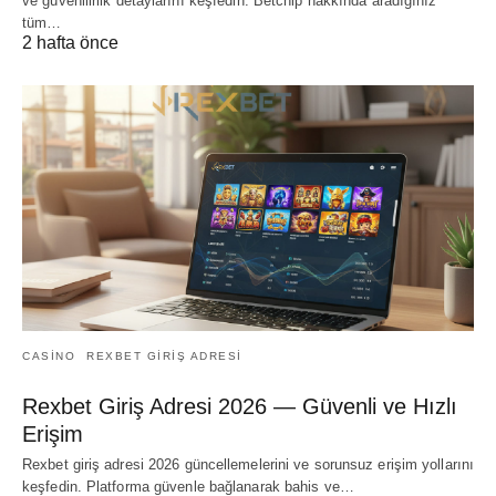
ve güvenilirlik detaylarını keşfedin. Betchip hakkında aradığınız
tüm…
2 hafta önce
CASINO
REXBET GIRIŞ ADRESI
Rexbet Giriş Adresi 2026 — Güvenli ve Hızlı
Erişim
Rexbet giriş adresi 2026 güncellemelerini ve sorunsuz erişim yollarını
keşfedin. Platforma güvenle bağlanarak bahis ve…