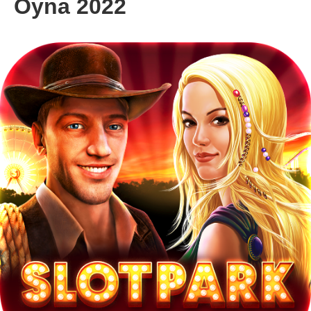
Oyna 2022