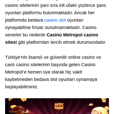
casino sitelerinin yanı sıra irili ufaklı yüzlerce şans
oyunları platformu bulunmaktadır. Ancak her
platformda bedava
casino slot
oyunları
oynayabilme fırsatı sunulmamaktadır. Casino
severler bu nedenle
Casino Metropol casino
sitesi
gibi platformları tercih etmek durumundadır.
Türkiye’nin lisanslı ve güvenilir online casino ve
canlı casino sitelerinin başında gelen Casino
Metropol’e hemen üye olarak hiç vakit
kaybetmeden bedava slot oyunları oynamaya
başlayabilirsiniz.