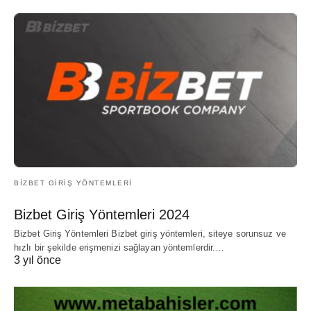
BIZBET GIRIŞ YÖNTEMLERI
Bizbet Giriş Yöntemleri 2024
Bizbet Giriş Yöntemleri Bizbet giriş yöntemleri, siteye sorunsuz ve
hızlı bir şekilde erişmenizi sağlayan yöntemlerdir.…
3 yıl önce