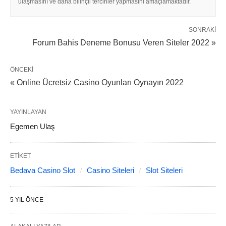
ulaşmasını ve daha bilinçli tercihler yapmasını amaçlamaktadır.
SONRAKI
Forum Bahis Deneme Bonusu Veren Siteler 2022 »
ÖNCEKI
« Online Ücretsiz Casino Oyunları Oynayın 2022
YAYINLAYAN
Egemen Ulaş
ETIKET
Bedava Casino Slot
Casino Siteleri
Slot Siteleri
5 YIL ÖNCE