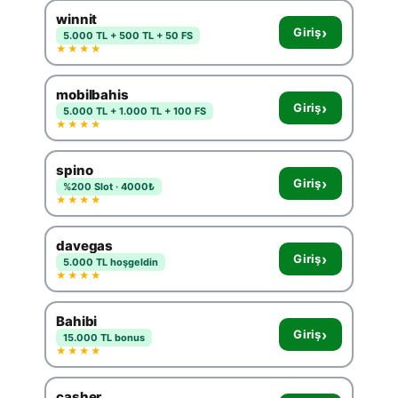
winnit
›
Giriş
5.000 TL + 500 TL + 50 FS
★★★★
mobilbahis
›
Giriş
5.000 TL + 1.000 TL + 100 FS
★★★★
spino
›
Giriş
%200 Slot · 4000₺
★★★★
davegas
›
Giriş
5.000 TL hoşgeldin
★★★★
Bahibi
›
Giriş
15.000 TL bonus
★★★★
casher