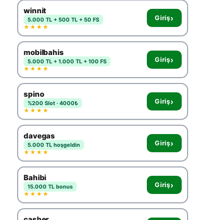
winnit
›
Giriş
5.000 TL + 500 TL + 50 FS
★★★★
mobilbahis
›
Giriş
5.000 TL + 1.000 TL + 100 FS
★★★★
spino
›
Giriş
%200 Slot · 4000₺
★★★★
davegas
›
Giriş
5.000 TL hoşgeldin
★★★★
Bahibi
›
Giriş
15.000 TL bonus
★★★★
casher