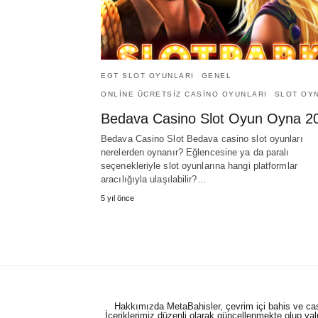
EGT SLOT OYUNLARI
GENEL
ONLINE ÜCRETSIZ CASINO OYUNLARI
SLOT OY
Bedava Casino Slot Oyun Oyna 2
Bedava Casino Slot Bedava casino slot oyunları
nerelerden oynanır? Eğlencesine ya da paralı
seçenekleriyle slot oyunlarına hangi platformlar
aracılığıyla ulaşılabilir?…
5 yıl önce
Hakkımızda MetaBahisler, çevrim içi bahis ve casin
İçeriklerimiz düzenli olarak güncellenmekte olup ya