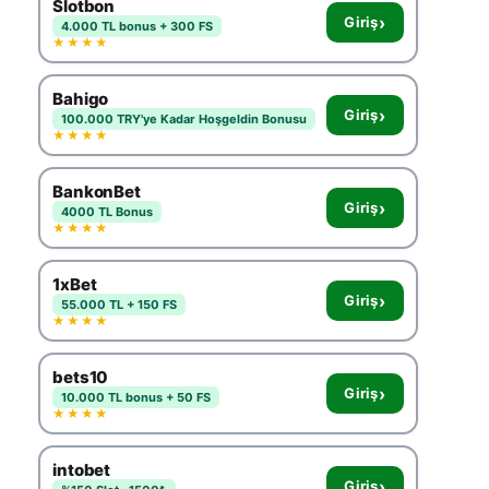
Slotbon
›
Giriş
4.000 TL bonus + 300 FS
★★★★
Bahigo
›
Giriş
100.000 TRY'ye Kadar Hoşgeldin Bonusu
★★★★
BankonBet
›
Giriş
4000 TL Bonus
★★★★
1xBet
›
Giriş
55.000 TL + 150 FS
★★★★
bets10
›
Giriş
10.000 TL bonus + 50 FS
★★★★
intobet
›
Giriş