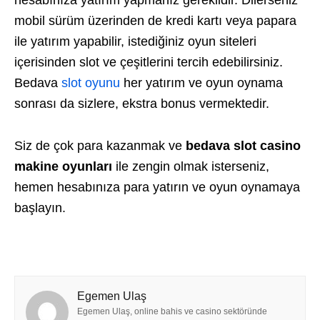
mobil sürüm üzerinden de kredi kartı veya papara
ile yatırım yapabilir, istediğiniz oyun siteleri
içerisinden slot ve çeşitlerini tercih edebilirsiniz.
Bedava
slot oyunu
her yatırım ve oyun oynama
sonrası da sizlere, ekstra bonus vermektedir.
Siz de çok para kazanmak ve
bedava slot casino
makine oyunları
ile zengin olmak isterseniz,
hemen hesabınıza para yatırın ve oyun oynamaya
başlayın.
Egemen Ulaş
Egemen Ulaş, online bahis ve casino sektöründe