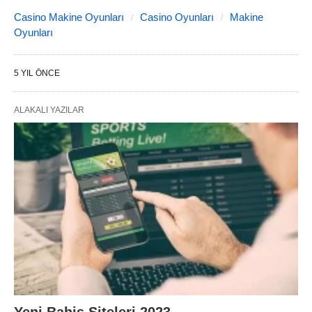
Casino Makine Oyunları
Casino Oyunları
Makine
Oyunları
5 YIL ÖNCE
ALAKALI YAZILAR