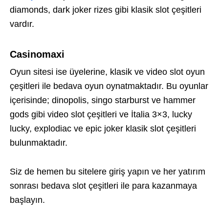
diamonds, dark joker rizes gibi klasik slot çeşitleri
vardır.
Casinomaxi
Oyun sitesi ise üyelerine, klasik ve video slot oyun
çeşitleri ile bedava oyun oynatmaktadır. Bu oyunlar
içerisinde; dinopolis, singo starburst ve hammer
gods gibi video slot çeşitleri ve İtalia 3×3, lucky
lucky, explodiac ve epic joker klasik slot çeşitleri
bulunmaktadır.
Siz de hemen bu sitelere giriş yapın ve her yatırım
sonrası bedava slot çeşitleri ile para kazanmaya
başlayın.