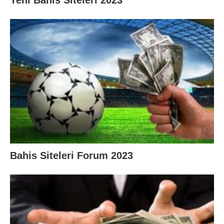
Yeni Bahis Siteleri 2023
Bahis Siteleri Forum 2023