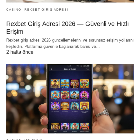
CASINO
REXBET GIRIŞ ADRESI
Rexbet Giriş Adresi 2026 — Güvenli ve Hızlı
Erişim
Rexbet giriş adresi 2026 güncellemelerini ve sorunsuz erişim yollarını
keşfedin. Platforma güvenle bağlanarak bahis ve…
2 hafta önce