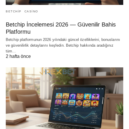
BETCHIP
CASINO
Betchip İncelemesi 2026 — Güvenilir Bahis
Platformu
Betchip platformunun 2026 yılındaki güncel özelliklerini, bonuslarını
ve güvenilirlik detaylarını keşfedin. Betchip hakkında aradığınız
tüm…
2 hafta önce