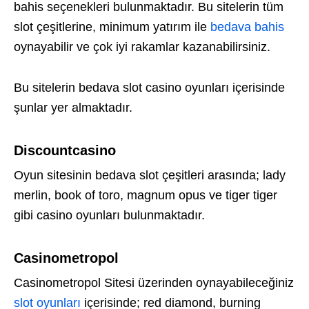
bahis seçenekleri bulunmaktadır. Bu sitelerin tüm
slot çeşitlerine, minimum yatırım ile
bedava bahis
oynayabilir ve çok iyi rakamlar kazanabilirsiniz.
Bu sitelerin bedava slot casino oyunları içerisinde
şunlar yer almaktadır.
Discountcasino
Oyun sitesinin bedava slot çeşitleri arasında; lady
merlin, book of toro, magnum opus ve tiger tiger
gibi casino oyunları bulunmaktadır.
Casinometropol
Casinometropol Sitesi üzerinden oynayabileceğiniz
slot oyunları
içerisinde; red diamond, burning