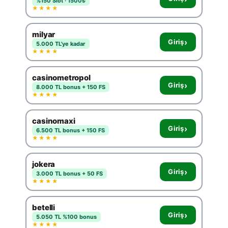
%150 Slot · 1500₺
★★★★
milyar
›
Giriş
5.000 TL'ye kadar
★★★★
casinometropol
›
Giriş
8.000 TL bonus + 150 FS
★★★★
casinomaxi
›
Giriş
6.500 TL bonus + 150 FS
★★★★
jokera
›
Giriş
3.000 TL bonus + 50 FS
★★★★
betelli
›
Giriş
5.050 TL %100 bonus
★★★★