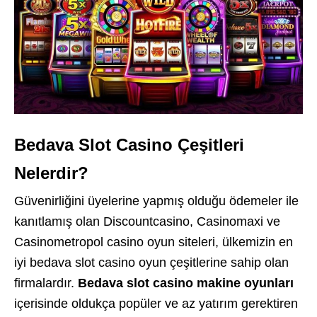
Bedava Slot Casino Çeşitleri
Nelerdir?
Güvenirliğini üyelerine yapmış olduğu ödemeler ile
kanıtlamış olan Discountcasino, Casinomaxi ve
Casinometropol casino oyun siteleri, ülkemizin en
iyi bedava slot casino oyun çeşitlerine sahip olan
firmalardır.
Bedava slot casino makine oyunları
içerisinde oldukça popüler ve az yatırım gerektiren