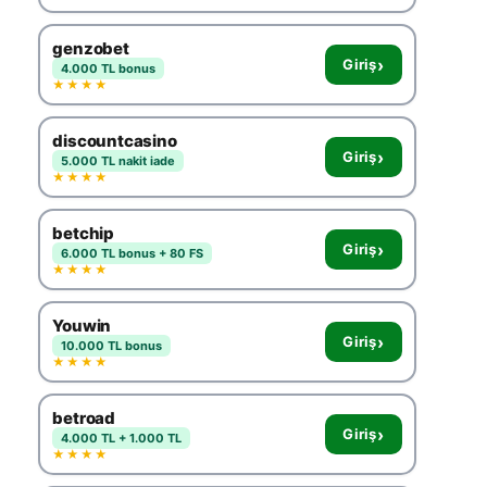
genzobet
›
Giriş
4.000 TL bonus
★★★★
discountcasino
›
Giriş
5.000 TL nakit iade
★★★★
betchip
›
Giriş
6.000 TL bonus + 80 FS
★★★★
Youwin
›
Giriş
10.000 TL bonus
★★★★
betroad
›
Giriş
4.000 TL + 1.000 TL
★★★★