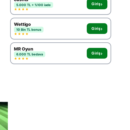
›
Giriş
5.000 TL + %100 iade
★★★★
Wettigo
›
Giriş
10 Bin TL bonus
★★★★
MR Oyun
›
Giriş
6.000 TL bedava
★★★★