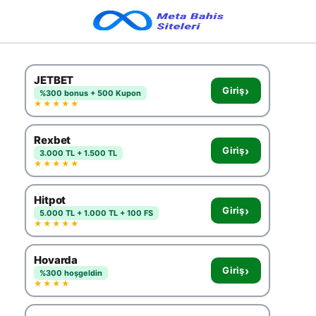
JETBET
›
Giriş
%300 bonus + 500 Kupon
★★★★★
Rexbet
›
Giriş
3.000 TL + 1.500 TL
★★★★★
Hitpot
›
Giriş
5.000 TL + 1.000 TL + 100 FS
★★★★★
Hovarda
›
Giriş
%300 hoşgeldin
★★★★