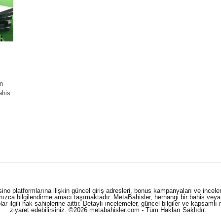
en
ahis
o platformlarına ilişkin güncel giriş adresleri, bonus kampanyaları ve incelem
lnızca bilgilendirme amacı taşımaktadır. MetaBahisler, herhangi bir bahis ve
ar ilgili hak sahiplerine aittir. Detaylı incelemeler, güncel bilgiler ve kapsaml
ziyaret edebilirsiniz. ©2026 metabahisler.com - Tüm Hakları Saklıdır.