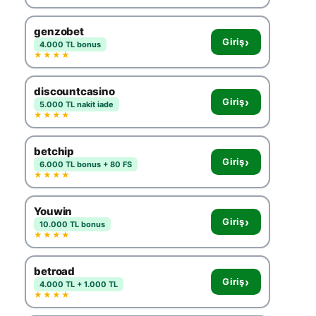
genzobet
›
Giriş
4.000 TL bonus
★★★★
discountcasino
›
Giriş
5.000 TL nakit iade
★★★★
betchip
›
Giriş
6.000 TL bonus + 80 FS
★★★★
Youwin
›
Giriş
10.000 TL bonus
★★★★
betroad
›
Giriş
4.000 TL + 1.000 TL
★★★★