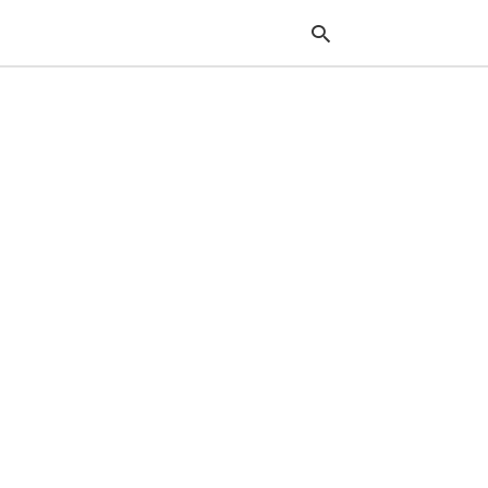
Typ
your
sea
que
and
hit
ente