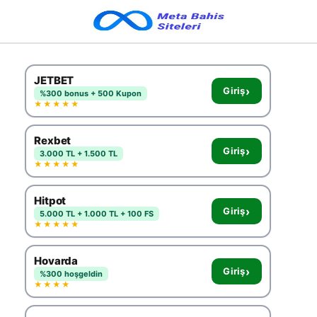
JETBET
›
Giriş
%300 bonus + 500 Kupon
★★★★★
Rexbet
›
Giriş
3.000 TL + 1.500 TL
★★★★★
Hitpot
›
Giriş
5.000 TL + 1.000 TL + 100 FS
★★★★★
Hovarda
›
Giriş
%300 hoşgeldin
★★★★