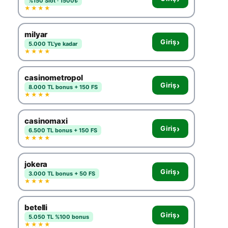
%150 Slot · 1500₺
★★★★
milyar
›
Giriş
5.000 TL'ye kadar
★★★★
casinometropol
›
Giriş
8.000 TL bonus + 150 FS
★★★★
casinomaxi
›
Giriş
6.500 TL bonus + 150 FS
★★★★
jokera
›
Giriş
3.000 TL bonus + 50 FS
★★★★
betelli
›
Giriş
5.050 TL %100 bonus
★★★★