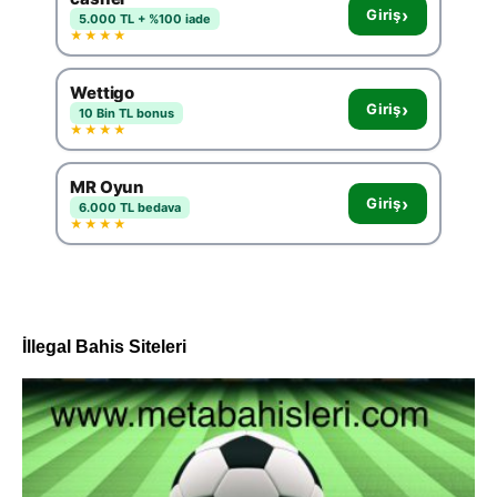
›
Giriş
5.000 TL + %100 iade
★★★★
Wettigo
›
Giriş
10 Bin TL bonus
★★★★
MR Oyun
›
Giriş
6.000 TL bedava
★★★★
İllegal Bahis Siteleri