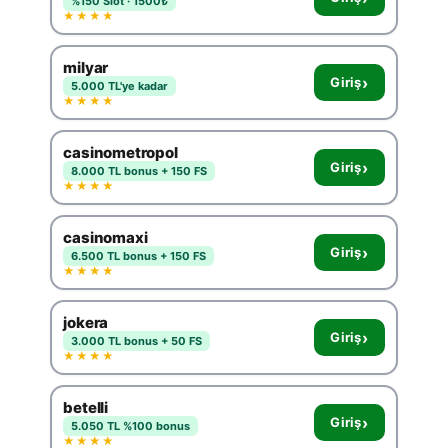
%150 Slot · 1500₺
★★★★
milyar
›
Giriş
5.000 TL'ye kadar
★★★★
casinometropol
›
Giriş
8.000 TL bonus + 150 FS
★★★★
casinomaxi
›
Giriş
6.500 TL bonus + 150 FS
★★★★
jokera
›
Giriş
3.000 TL bonus + 50 FS
★★★★
betelli
›
Giriş
5.050 TL %100 bonus
★★★★