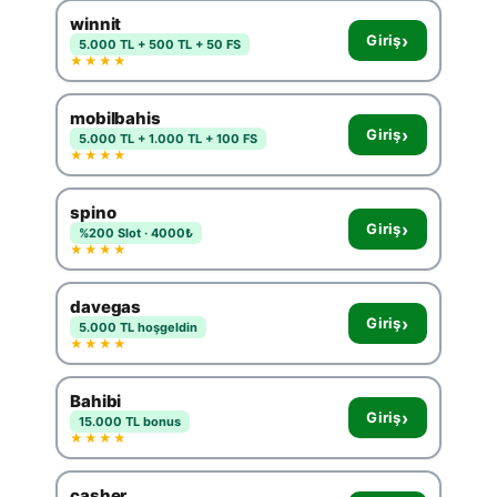
winnit
›
Giriş
5.000 TL + 500 TL + 50 FS
★★★★
mobilbahis
›
Giriş
5.000 TL + 1.000 TL + 100 FS
★★★★
spino
›
Giriş
%200 Slot · 4000₺
★★★★
davegas
›
Giriş
5.000 TL hoşgeldin
★★★★
Bahibi
›
Giriş
15.000 TL bonus
★★★★
casher