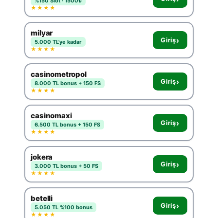
%150 Slot · 1500₺
★★★★
milyar
›
Giriş
5.000 TL'ye kadar
★★★★
casinometropol
›
Giriş
8.000 TL bonus + 150 FS
★★★★
casinomaxi
›
Giriş
6.500 TL bonus + 150 FS
★★★★
jokera
›
Giriş
3.000 TL bonus + 50 FS
★★★★
betelli
›
Giriş
5.050 TL %100 bonus
★★★★