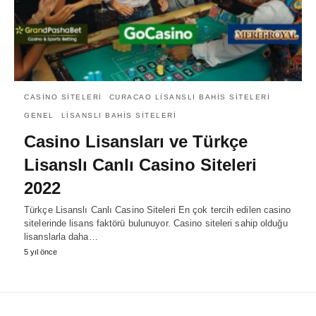
CASINO SITELERI
CURACAO LISANSLI BAHIS SITELERI
GENEL
LISANSLI BAHIS SITELERI
Casino Lisansları ve Türkçe
Lisanslı Canlı Casino Siteleri
2022
Türkçe Lisanslı Canlı Casino Siteleri En çok tercih edilen casino
sitelerinde lisans faktörü bulunuyor. Casino siteleri sahip olduğu
lisanslarla daha…
5 yıl önce