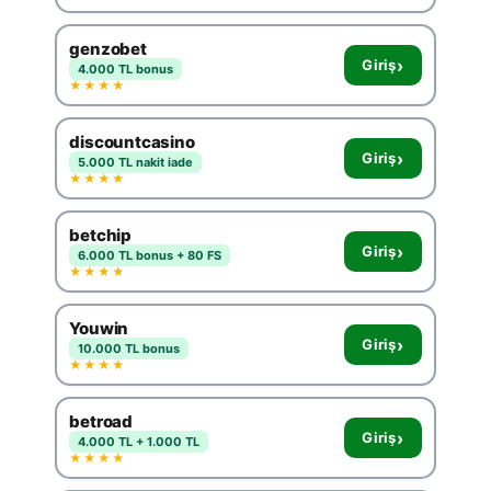
genzobet
›
Giriş
4.000 TL bonus
★★★★
discountcasino
›
Giriş
5.000 TL nakit iade
★★★★
betchip
›
Giriş
6.000 TL bonus + 80 FS
★★★★
Youwin
›
Giriş
10.000 TL bonus
★★★★
betroad
›
Giriş
4.000 TL + 1.000 TL
★★★★