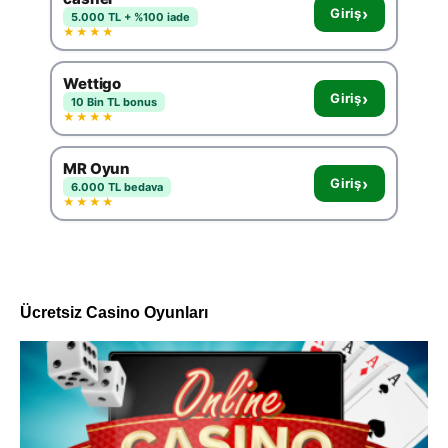
›
Giriş
5.000 TL + %100 iade
★★★★
Wettigo
›
Giriş
10 Bin TL bonus
★★★★
MR Oyun
›
Giriş
6.000 TL bedava
★★★★
Ücretsiz Casino Oyunları