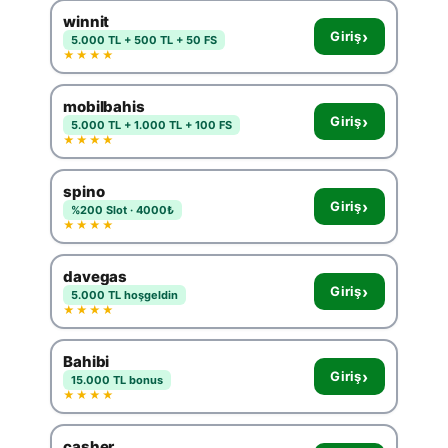
winnit
›
Giriş
5.000 TL + 500 TL + 50 FS
★★★★
mobilbahis
›
Giriş
5.000 TL + 1.000 TL + 100 FS
★★★★
spino
›
Giriş
%200 Slot · 4000₺
★★★★
davegas
›
Giriş
5.000 TL hoşgeldin
★★★★
Bahibi
›
Giriş
15.000 TL bonus
★★★★
casher